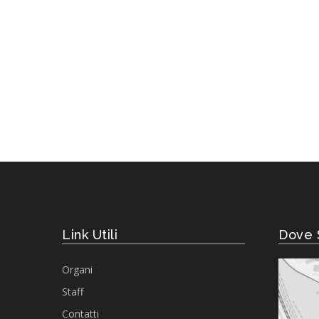
Link Utili
Dove 
Organi
Staff
Contatti