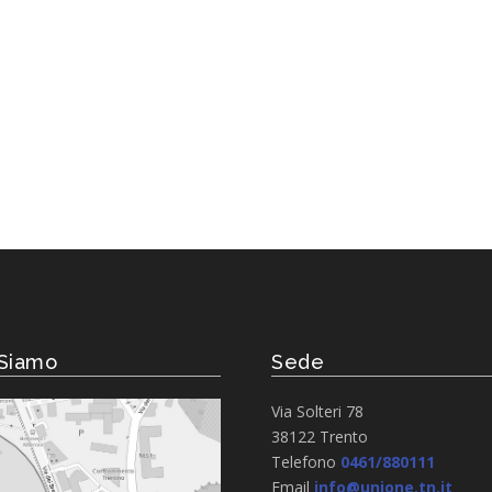
Siamo
Sede
Via Solteri 78
38122 Trento
Telefono
0461/880111
Email
info@unione.tn.it