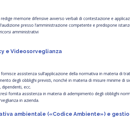
o redige memorie difensive avverso verbali di contestazione e applicaz
l’audizione presso l’amministrazione competente e predispone istanze
icorsi amministrativi
cy e Videosorveglianza
o fornisce assistenza sull’applicazione della normativa in materia di trat
nto degli obblighi previsti, nonché in materia di misure minime di sicur
i, dipendenti, ecc.
tresì fornita assistenza in materia di adempimento degli obblighi normat
veglianza in azienda.
tiva ambientale («Codice Ambiente») e gestione