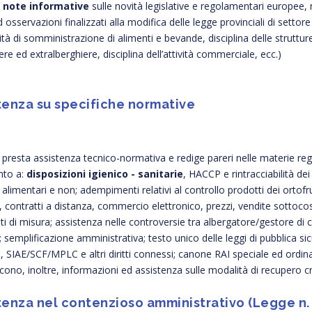
,
note informative
sulle novità legislative e regolamentari europee, 
d osservazioni finalizzati alla modifica delle legge provinciali di settore
ività di somministrazione di alimenti e bevande, disciplina delle strutture 
ere ed extralberghiere, disciplina dell’attività commerciale, ecc.)
tenza su specifiche normative
o presta assistenza tecnico-normativa e redige pareri nelle materie reg
nto a:
disposizioni igienico - sanitarie
, HACCP e rintracciabilità dei
 alimentari e non; adempimenti relativi al controllo prodotti dei ortof
, contratti a distanza, commercio elettronico, prezzi, vendite sottocos
i di misura; assistenza nelle controversie tra albergatore/gestore d
semplificazione amministrativa; testo unico delle leggi di pubblica si
, SIAE/SCF/MPLC e altri diritti connessi; canone RAI speciale ed ordinari
scono, inoltre, informazioni ed assistenza sulle modalità di recupero cred
tenza nel contenzioso amministrativo (Legge n.