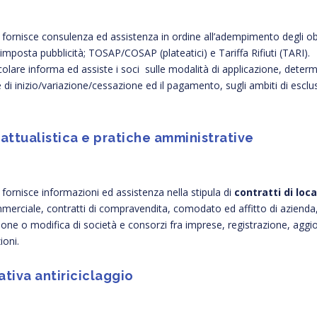
o fornisce consulenza ed assistenza in ordine all’adempimento degli obbl
 imposta pubblicità; TOSAP/COSAP (plateatici) e Tariffa Rifiuti (TARI).
colare informa ed assiste i soci sulle modalità di applicazione, determin
di inizio/variazione/cessazione ed il pagamento, sugli ambiti di esclusi
attualistica e pratiche amministrative
o fornisce informazioni ed assistenza nella stipula di
contratti di loc
erciale, contratti di compravendita, comodato ed affitto di azienda, 
ione o modifica di società e consorzi fra imprese, registrazione, agg
ioni.
tiva antiriciclaggio