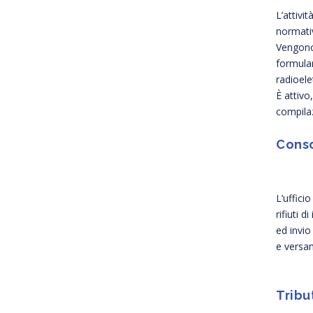
L’attivi
normativ
Vengono 
formular
radioele
È attivo
compila
Conso
L’uffici
rifiuti 
ed invio
e versa
Tribut