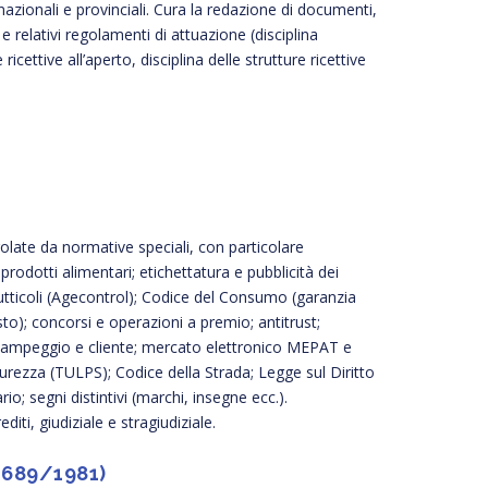
nazionali e provinciali. Cura la redazione di documenti,
 e relativi regolamenti di attuazione (disciplina
ricettive all’aperto, disciplina delle strutture ricettive
olate da normative speciali, con particolare
 prodotti alimentari; etichettatura e pubblicità dei
rutticoli (Agecontrol); Codice del Consumo (garanzia
to); concorsi e operazioni a premio; antitrust;
i campeggio e cliente; mercato elettronico MEPAT e
curezza (TULPS); Codice della Strada; Legge sul Diritto
o; segni distintivi (marchi, insegne ecc.).
iti, giudiziale e stragiudiziale.
 689/1981)