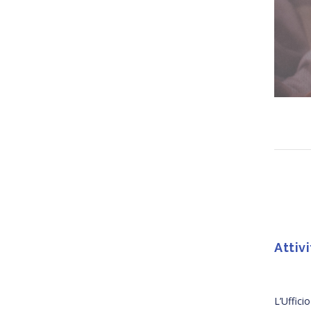
Attiv
L’Uffici