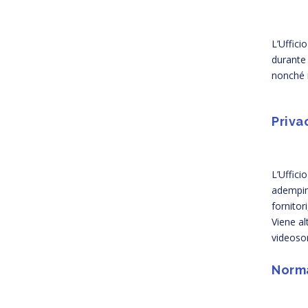
L’Uffici
durante 
nonché r
Priva
L’Uffici
adempime
fornitor
Viene al
videosor
Norma