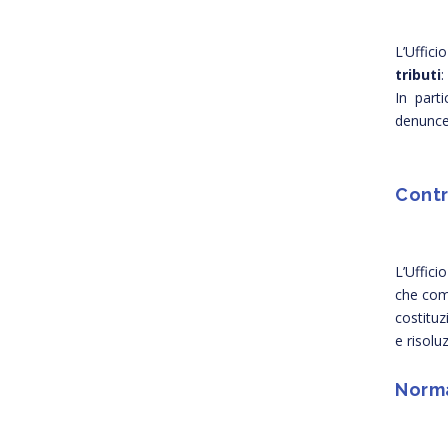
L’Uffici
tributi
:
In parti
denunce 
Contr
L’Uffici
che comm
costituz
e risoluz
Norma