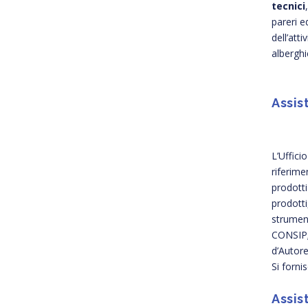
tecnici
pareri e
dell’att
alberghi
Assis
L’Uffici
riferime
prodotti
prodotti
strument
CONSIP; 
d’Autore
Si forni
Assis