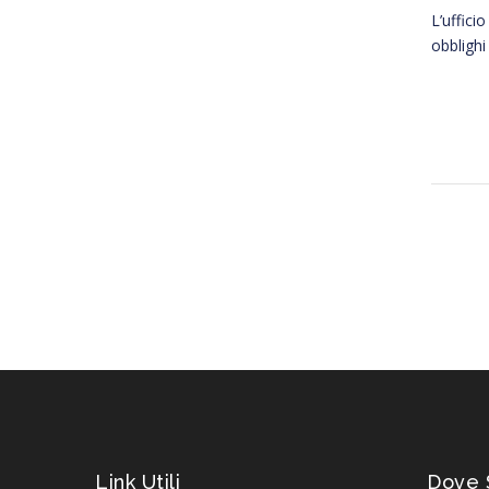
L’uffici
obblighi 
Link Utili
Dove 