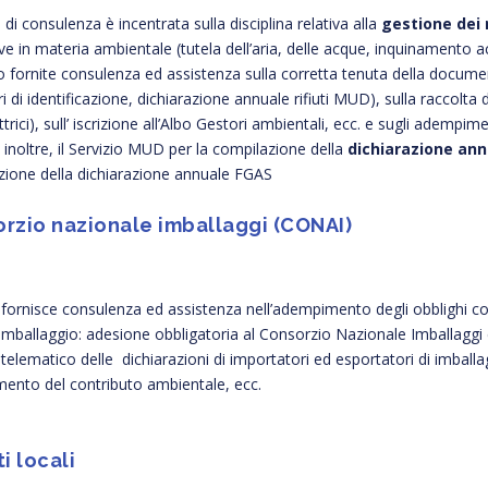
tà di consulenza è incentrata sulla disciplina relativa alla
gestione dei r
e in materia ambientale (tutela dell’aria, delle acque, inquinamento a
fornite consulenza ed assistenza sulla corretta tenuta della documenta
i di identificazione, dichiarazione annuale rifiuti MUD), sulla raccolta dif
ttrici), sull’ iscrizione all’Albo Gestori ambientali, ecc. e sugli adempim
, inoltre, il Servizio MUD per la compilazione della
dichiarazione annu
zione della dichiarazione annuale FGAS
rzio nazionale imballaggi (CONAI)
o fornisce consulenza ed assistenza nell’adempimento degli obblighi co
di imballaggio: adesione obbligatoria al Consorzio Nazionale Imballaggi 
 telematico delle dichiarazioni di importatori ed esportatori di imballag
mento del contributo ambientale, ecc.
i locali