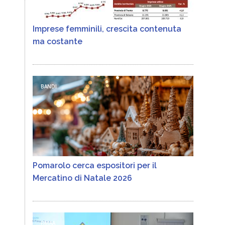
Imprese femminili, crescita contenuta
ma costante
BANDI
Pomarolo cerca espositori per il
Mercatino di Natale 2026
FIMAA