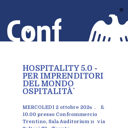
Salta
al
contenuto
principale
HOSPITALITY 5.0 -
PER IMPRENDITORI
DEL MONDO
OSPITALITÀ`
MERCOLEDI 2 ottobre 2024 ORE
10.00 presso Confcommercio
Trentino, Sala Auditorium in Via