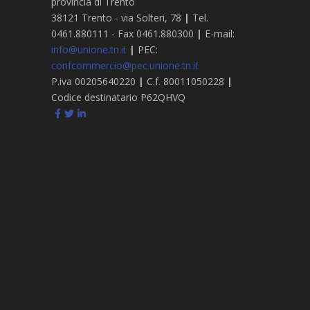
provincia di Trento
38121 Trento - via Solteri, 78
|
Tel.
0461.880111 - Fax 0461.880300
|
E-mail:
info@unione.tn.it
|
PEC:
confcommercio@pec.unione.tn.it
P.iva 00205640220
|
C.f. 80011050228
|
Codice destinatario P62QHVQ