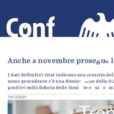
Salta
al
contenuto
principale
Anche a novembre prosegue la
I dati definitivi Istat indicano una crescita de
mese precedente c’è una diminuzione dello 0,2
positivi sulla fiducia delle famiglie e sui cons
19/12/2025