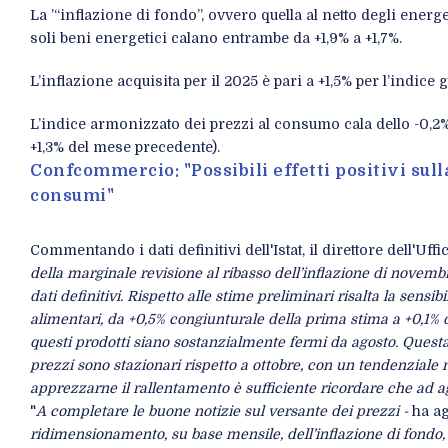
La ’“inflazione di fondo”, ovvero quella al netto degli energet
soli beni energetici calano entrambe da +1,9% a +1,7%.
L’inflazione acquisita per il 2025 è pari a +1,5% per l’indic
L’indice armonizzato dei prezzi al consumo cala dello -0,2%
+1,3% del mese precedente).
Confcommercio: "Possibili effetti positivi sulla
consumi"
Commentando i dati definitivi dell'Istat, il direttore dell'Uff
della marginale revisione al ribasso dell’inflazione di novemb
dati definitivi. Rispetto alle stime preliminari risalta la sensi
alimentari, da +0,5% congiunturale della prima stima a +0,1% 
questi prodotti siano sostanzialmente fermi da agosto. Questa 
prezzi sono stazionari rispetto a ottobre, con un tendenziale ri
apprezzarne il rallentamento è sufficiente ricordare che ad ago
"
A completare le buone notizie sul versante dei prezzi -
ha ag
ridimensionamento, su base mensile, dell’inflazione di fondo, 