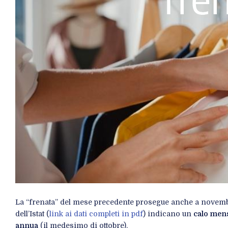
La “frenata” del mese precedente prosegue anche a novembre
dell’Istat (
link ai dati completi in pdf
) indicano un
calo mens
annua
(il medesimo di ottobre).